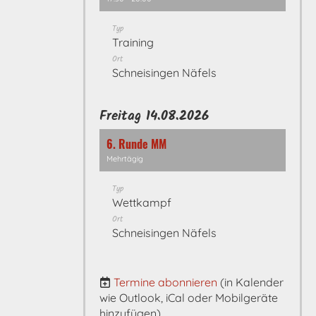
Typ
Training
Ort
Schneisingen Näfels
Freitag 14.08.2026
6. Runde MM
Mehrtägig
Typ
Wettkampf
Ort
Schneisingen Näfels
Termine abonnieren
(in Kalender
wie Outlook, iCal oder Mobilgeräte
hinzufügen)